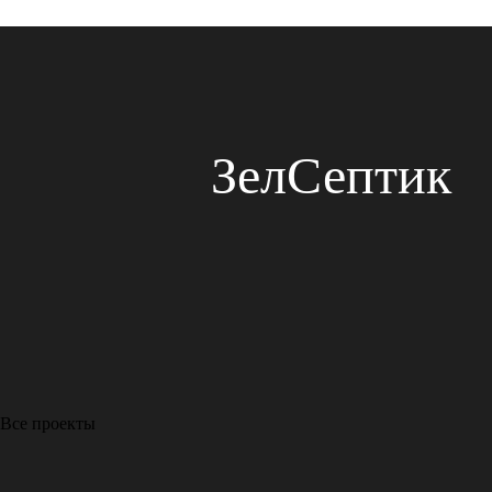
ЗелСептик
Все проекты