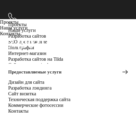
Проекты
Проекты
Наши услуги
Наши услуги
Контакты
Разработка сайтов
+7 (903) 709-74-52
SEO продвижение
Полиграфия
Интернет-магазин
Разработка сайтов на Tilda
Сайт ресторана/кафе
Разработка корпоративного сайта
Предоставляемые услуги
Фирменный стиль
Дизайн для сайта
Разработка лэндинга
Сайт визитка
Техническая поддержка сайта
Коммерческие фотосессии
Контакты